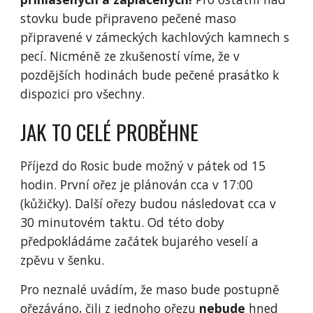
stovku bude připraveno pečené maso
připravené v zámeckých kachlových kamnech s
pecí. Nicméně ze zkušeností víme, že v
pozdějších hodinách bude pečené prasátko k
dispozici pro všechny.
JAK TO CELÉ PROBĚHNE
Příjezd do Rosic bude možný v pátek od 15
hodin. První ořez je plánován cca v 17:00
(kůžičky). Další ořezy budou následovat cca v
30 minutovém taktu. Od této doby
předpokládáme začátek bujarého veselí a
zpěvu v šenku.
Pro neznalé uvádím, že maso bude postupně
ořezáváno, čili z jednoho ořezu
nebude
hned