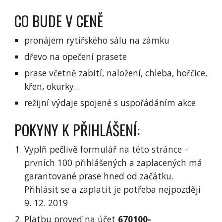
CO BUDE V CENĚ
pronájem rytířského sálu na zámku
dřevo na opečení prasete
prase včetně zabití, naložení, chleba, hořčice,
křen, okurky...
režijní výdaje spojené s uspořádáním akce
POKYNY K PŘIHLÁŠENÍ:
Vyplň pečlivě formulář na této stránce –
prvních 100 přihlášených a zaplacených má
garantované prase hned od začátku.
Přihlásit se a zaplatit je potřeba nejpozději
9. 12. 2019
Platbu proveď na účet
670100-