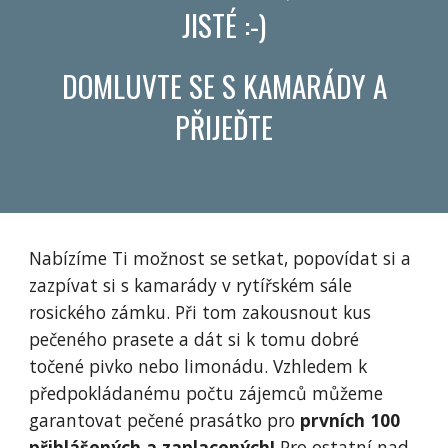
JISTÉ :-)
DOMLUVTE SE S KAMARÁDY A
PŘIJEĎTE
Nabízíme Ti možnost se setkat, popovídat si a
zazpívat si s kamarády v rytířském sále
rosického zámku. Při tom zakousnout kus
pečeného prasete a dát si k tomu dobré
točené pivko nebo limonádu. Vzhledem k
předpokládanému počtu zájemců můžeme
garantovat pečené prasátko pro
prvních 100
přihlášených a zaplacených!
Pro ostatní nad