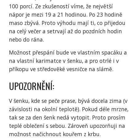
100 porcí. Ze zkušeností víme, že největší
nápor je mezi 19 a 21 hodinou. Po 23 hodině
maso zbývá. Proto výhodu mají ti, co přijedou
na celý večer a setrvají až do pozdních hodin
nebo do rána.
Možnost přespání bude ve vlastním spacáku a
na vlastní karimatce v šenku, a pro otrlé i v
příkopu ve středověké vesničce na slámě.
UPOZORNĚNÍ:
V šenku, kde se peče prase, bývá docela zima (v
závislosti na okolní teplotě). Pokud déle mrzne,
tak se za den šenk nedá vytopit. Proto prosím
teplé oblečení s sebou. Zároveň upozorňuji na
možnost načichnout kouřem z krbu.